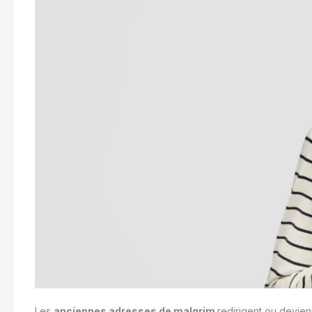
Les
anciennes adresses de malgrim
redirigent ou devien