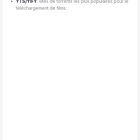
YTS/YIFY
: sites de torrents les plus populaires pour le
téléchargement de films.