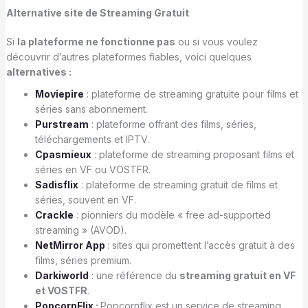
Alternative
site de Streaming Gratuit
Si
la plateforme
ne fonctionne pas
ou si vous voulez
découvrir d’autres plateformes fiables, voici quelques
alternatives :
Moviepire
: plateforme de streaming gratuite pour films et
séries sans abonnement.
Purstream
: plateforme offrant des films, séries,
téléchargements et IPTV.
Cpasmieux
: plateforme de streaming proposant films et
séries en VF ou VOSTFR.
Sadisflix
: plateforme de streaming gratuit de films et
séries, souvent en VF.
Crackle
: pionniers du modèle « free ad-supported
streaming » (AVOD).
NetMirror App
: sites qui promettent l’accès gratuit à des
films, séries premium.
Darkiworld
: une référence du
streaming gratuit en VF
et VOSTFR
.
PopcornFlix
:
Popcornflix est un service de streaming