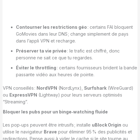
Contourner les restrictions géo
: certains FAI bloquent
GoMovies dans leur DNS ; change simplement de pays
dans l’appli VPN et recharge.
Préserver ta vie privée
: le trafic est chiffré, donc
personne ne sait ce que tu regardes.
Éviter le throttling
: certains fournisseurs brident la bande
passante vidéo aux heures de pointe.
VPN conseillés :
NordVPN
(NordLynx),
Surfshark
(WireGuard)
ou
ExpressVPN
(Lightway) pour leurs serveurs optimisés
“Streaming”.
Bloquer les pubs pour un binge‑watching fluide
Les pop‑ups peuvent être intrusifs ; installe
uBlock Origin
ou
utilise le navigateur
Brave
pour éliminer 95 % des publicités et
redirections. Pense aussi à vider le cache si le site tourne au