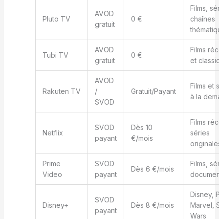
Films, sé
AVOD
Pluto TV
0 €
chaînes
gratuit
thématiq
AVOD
Films ré
Tubi TV
0 €
gratuit
et class
AVOD
Films et 
Rakuten TV
/
Gratuit/Payant
à la de
SVOD
Films réc
SVOD
Dès 10
Netflix
séries
payant
€/mois
originale
Prime
SVOD
Films, sé
Dès 6 €/mois
Video
payant
documen
Disney, P
SVOD
Disney+
Dès 8 €/mois
Marvel, S
payant
Wars