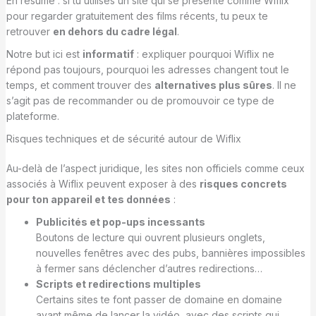
En résumé : si tu utilises un site qui se présente comme Wiflix
pour regarder gratuitement des films récents, tu peux te
retrouver
en dehors du cadre légal
.
Notre but ici est
informatif
: expliquer pourquoi Wiflix ne
répond pas toujours, pourquoi les adresses changent tout le
temps, et comment trouver des
alternatives plus sûres
. Il ne
s’agit pas de recommander ou de promouvoir ce type de
plateforme.
Risques techniques et de sécurité autour de Wiflix
Au-delà de l’aspect juridique, les sites non officiels comme ceux
associés à Wiflix peuvent exposer à des
risques concrets
pour ton appareil et tes données
:
Publicités et pop-ups incessants
Boutons de lecture qui ouvrent plusieurs onglets,
nouvelles fenêtres avec des pubs, bannières impossibles
à fermer sans déclencher d’autres redirections…
Scripts et redirections multiples
Certains sites te font passer de domaine en domaine
avant même de lancer la vidéo, avec des scripts qui