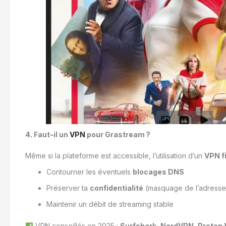
4. Faut-il un
VPN
pour Grastream ?
Même si la plateforme est accessible, l’utilisation d’un
VPN f
Contourner les éventuels
blocages DNS
Préserver ta
confidentialité
(masquage de l’adresse
Maintenir un débit de streaming stable
VPN conseillés en 2025 :
Surfshark
,
NordVPN
,
Proton 