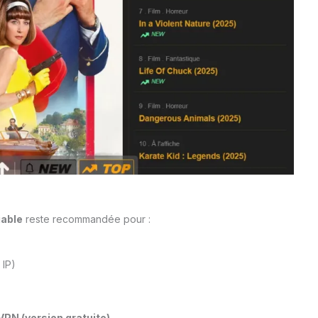
iable
reste recommandée pour :
 IP)
VPN (version gratuite)
.