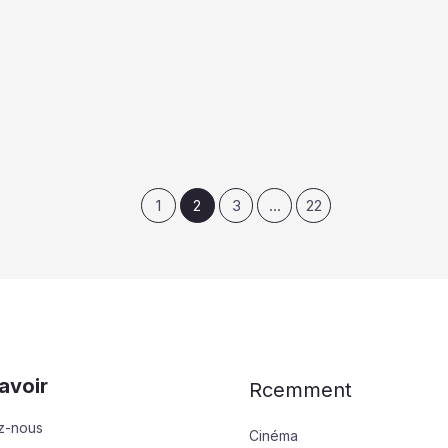
1
2
3
…
22
avoir
Rcemment
z-nous
Cinéma